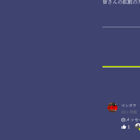
皆さんの拡散の
マンボウ
10ヶ月前
🎂メッ
1