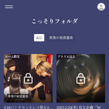
ロ
こっそりフォルダ
ALL
美侑の秘密基地
ルーム限定
アトリエ以上
美侑の秘密基地
3.18バンドセットレコ発＆3.30十代白書決勝オフショット📸
2025.2.20(木) 自主企画「Wish For」