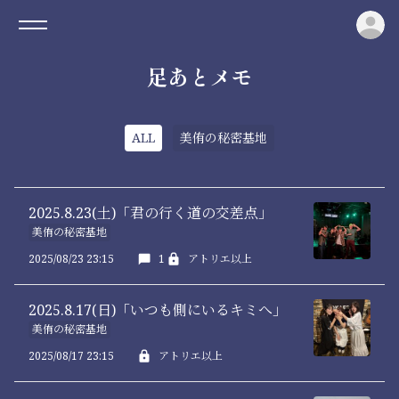
ロ
足あとメモ
ALL
美侑の秘密基地
2025.8.23(土)「君の行く道の交差点」
美侑の秘密基地
2025/08/23 23:15
1
アトリエ以上
2025.8.17(日)「いつも側にいるキミへ」
美侑の秘密基地
2025/08/17 23:15
アトリエ以上