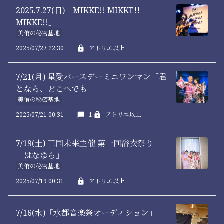
2025.7.27(日)「MIKKE!! MIKKE!!
MIKKE!!」
美侑の秘密基地
2025/07/27 22:30
アトリエ以上
7/21(月) 星愛バースデーミニワンマン「君
となら、どこへでも」
美侑の秘密基地
2025/07/21 00:31
1
アトリエ以上
7/19(土) 三国未来主催 第一回浴衣祭り
「はなゆら」
美侑の秘密基地
2025/07/19 00:31
アトリエ以上
7/16(水)「水都音楽祭オーディション」