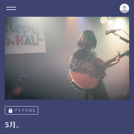
ロ
アトリエ以上
5月。